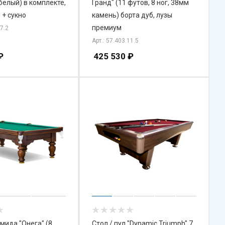
белый) в комплекте,
Гранд" (11 футов, 8 ног, 38мм
 + сукно
камень) борта дуб, лузы
премиум
07.2
Арт.: 57.403.11.5
₽
425 530
₽
мида "Онега" (8
Стол / пул "Dynamic Triumph" 7