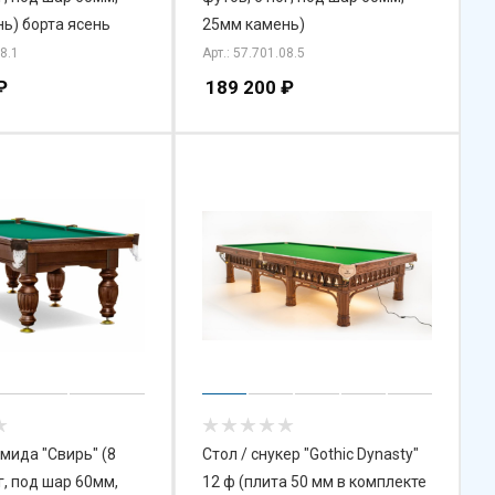
ь) борта ясень
25мм камень)
08.1
Арт.: 57.701.08.5
₽
189 200
₽
амида "Свирь" (8
Стол / снукер "Gothic Dynasty"
г, под шар 60мм,
12 ф (плита 50 мм в комплекте