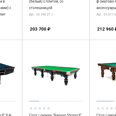
м в
(белый) с плитой, со
ф (матово-
рами) с
столешницей
аксессуары
лит
Арт.: 55.340.07.1
Арт.: 55.071.
203 700
₽
212 960
 II" 9 ф
Стол / снукер "Rasson Strong II"
Стол / пира