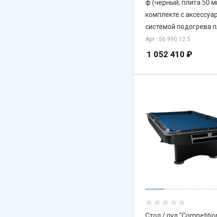
ф (черный, плита 50 м
комплекте с аксессуа
системой подогрева п
Арт.: 56.990.12.5
1 052 410
₽
Стол / пул "Competition