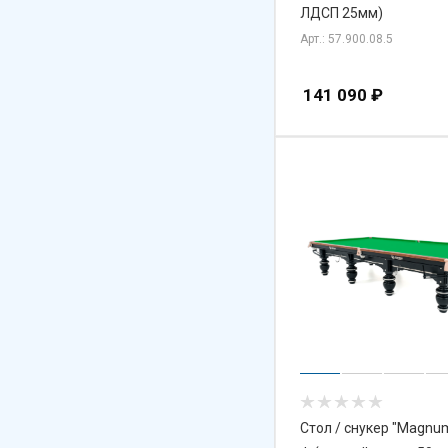
ЛДСП 25мм)
Арт.: 57.900.08.5
141 090
₽
Стол / снукер "Magnum