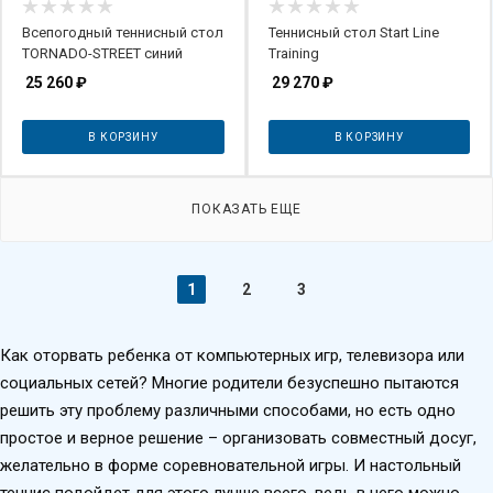
Всепогодный теннисный стол
Теннисный стол Start Line
TORNADO-STREET синий
Training
25 260
₽
29 270
₽
В КОРЗИНУ
В КОРЗИНУ
ПОКАЗАТЬ ЕЩЕ
1
2
3
Как оторвать ребенка от компьютерных игр, телевизора или
социальных сетей? Многие родители безуспешно пытаются
решить эту проблему различными способами, но есть одно
простое и верное решение – организовать совместный досуг,
желательно в форме соревновательной игры. И настольный
теннис подойдет для этого лучше всего, ведь в него можно