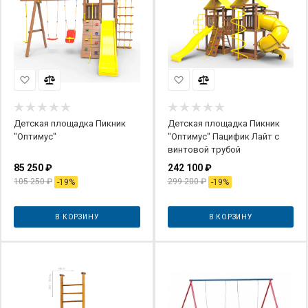
Детская площадка Пикник
Детская площадка Пикник
"Оптимус"
"Оптимус" Пацифик Лайт с
винтовой трубой
85 250
₽
242 100
₽
105 250
₽
299 200
₽
-
19
%
-
19
%
В КОРЗИНУ
В КОРЗИНУ