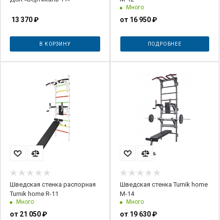
Много
13 370
₽
от
16 950 ₽
В КОРЗИНУ
ПОДРОБНЕЕ
Шведская стенка распорная
Шведская стенка Turnik home
Turnik home R-11
М-14
Много
Много
от
21 050 ₽
от
19 630 ₽