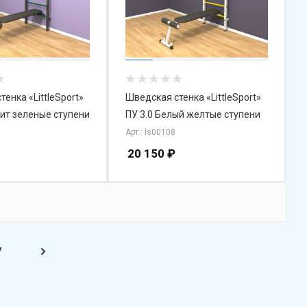
енка «LittleSport»
Шведская стенка «LittleSport»
фит зеленые ступени
ПУ 3.0 Белый желтые ступени
Арт.: ls00108
20 150
₽
7