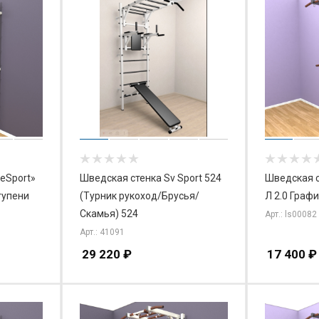
leSport»
Шведская стенка Sv Sport 524
Шведская ст
тупени
(Турник рукоход/Брусья/
Л 2.0 Граф
Скамья) 524
Арт.: ls00082
Арт.: 41091
29 220
₽
17 400
₽