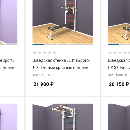
leSport»
Шведская стенка «LittleSport»
Шведская ст
 ступени
Л 3.0 Белый красные ступени
ПУ 3.0 Бел
Арт.: ls00125
Арт.: ls00101
21 900
₽
20 150
₽