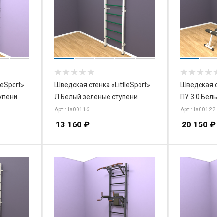
leSport»
Шведская стенка «LittleSport»
Шведская ст
тупени
Л Белый зеленые ступени
ПУ 3.0 Бел
Арт.: ls00116
Арт.: ls00122
13 160
₽
20 150
₽