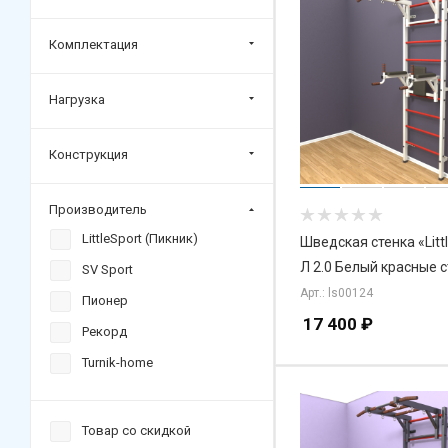
Комплектация
Нагрузка
Конструкция
Производитель
LittleSport (Пикник)
Шведская стенка «Litt
Л 2.0 Белый красные 
SV Sport
Арт.: ls00124
Пионер
17 400
₽
Рекорд
Turnik-home
Товар со скидкой