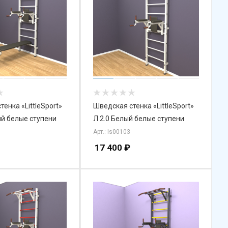
енка «LittleSport»
Шведская стенка «LittleSport»
ый белые ступени
Л 2.0 Белый белые ступени
Арт.: ls00103
17 400
₽