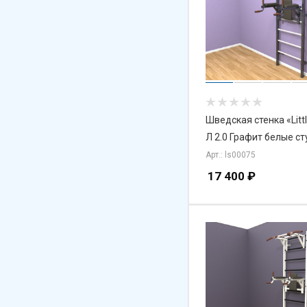
Шведская стенка «Litt
Л 2.0 Графит белые с
Арт.: ls00075
17 400
₽