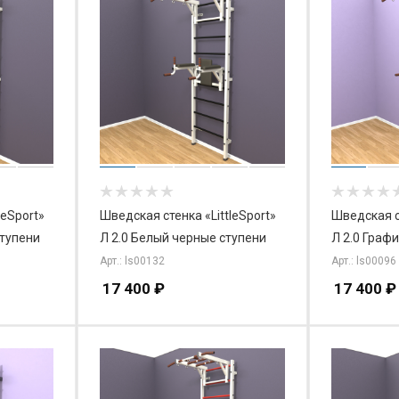
leSport»
Шведская стенка «LittleSport»
Шведская ст
ступени
Л 2.0 Белый черные ступени
Л 2.0 Граф
Арт.: ls00132
Арт.: ls00096
17 400
₽
17 400
₽