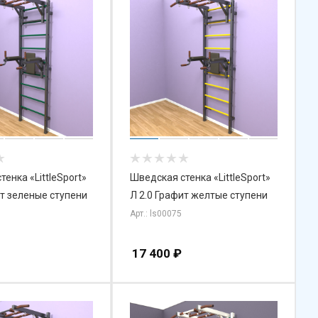
енка «LittleSport»
Шведская стенка «LittleSport»
ит зеленые ступени
Л 2.0 Графит желтые ступени
Арт.: ls00075
17 400
₽