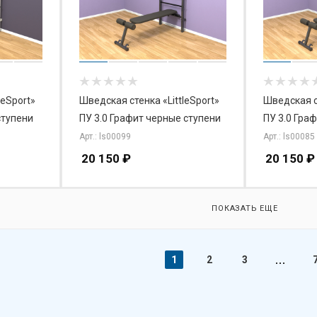
leSport»
Шведская стенка «LittleSport»
Шведская ст
ступени
ПУ 3.0 Графит черные ступени
ПУ 3.0 Гра
Арт.: ls00099
Арт.: ls00085
20 150
₽
20 150
₽
ПОКАЗАТЬ ЕЩЕ
1
2
3