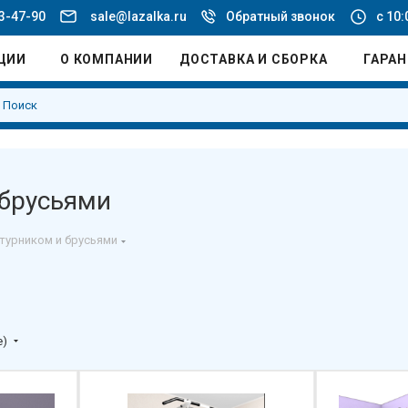
03-47-90
sale@lazalka.ru
Обратный звонок
с 10:
ЦИИ
О КОМПАНИИ
ДОСТАВКА И СБОРКА
ГАРА
 брусьями
 турником и брусьями
е)