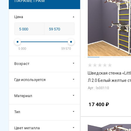
ПАРАМЕТРАМ
Цена
5 000
59 570
Возраст
Шведская стенка «Litt
Где используется
Л 2.0 Белый желтые с
Арт.: ls00110
Материал
17 400
₽
Тип
Цвет металла