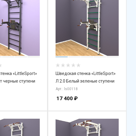
енка «LittleSport»
Шведская стенка «LittleSport»
ит черные ступени
Л 2.0 Белый зеленые ступени
Арт.: ls00118
17 400
₽