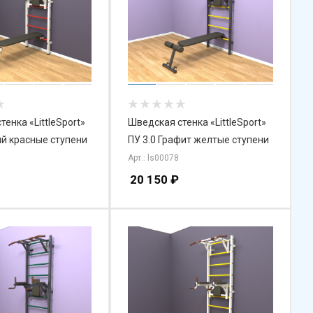
енка «LittleSport»
Шведская стенка «LittleSport»
ый красные ступени
ПУ 3.0 Графит желтые ступени
Арт.: ls00078
20 150
₽