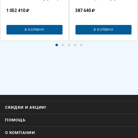
системой подогрева плит
сукно
1 052 410
₽
387 640
₽
В КОРЗИНУ
В КОРЗИНУ
СКИДКИ И АКЦИИ!
ПОМОЩЬ
О КОМПАНИИ