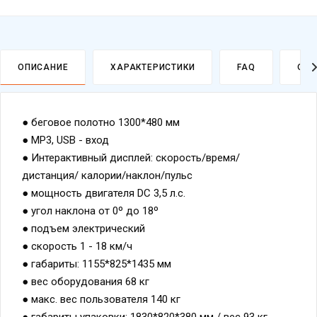
ОПИСАНИЕ
ХАРАКТЕРИСТИКИ
FAQ
ОПЛ
● беговое полотно 1300*480 мм
● MP3, USB - вход
● Интерактивный дисплей: скорость/время/
дистанция/ калории/наклон/пульс
● мощность двигателя DC 3,5 л.с.
● угол наклона от 0º до 18º
● подъем электрический
● скорость 1 - 18 км/ч
● габариты: 1155*825*1435 мм
● вес оборудования 68 кг
● макс. вес пользователя 140 кг
● габариты упаковки: 1830*820*380 мм / вес 93 кг